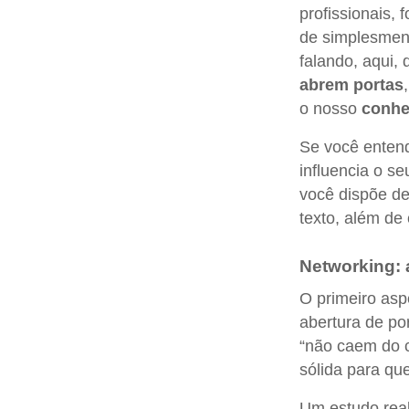
profissionais,
de simplesment
falando, aqui,
abrem portas
o nosso
conhe
Se você entend
influencia o s
você dispõe de
texto, além de 
Networking: 
O primeiro asp
abertura de po
“não caem do 
sólida para qu
Um estudo real