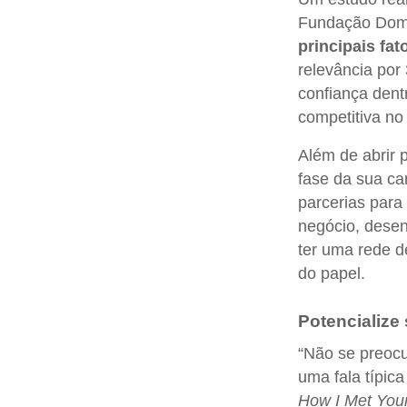
Fundação Dom 
principais fa
relevância por
confiança den
competitiva no
Além de abrir 
fase da sua ca
parcerias para
negócio, desen
ter uma rede d
do papel.
Potencialize
“Não se preocu
uma fala típic
How I Met You