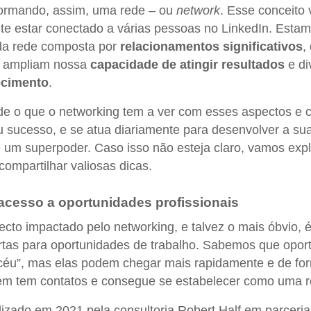
 formando, assim, uma rede – ou
network
. Esse conceito 
e estar conectado a várias pessoas no LinkedIn. Esta
 da rede composta por
relacionamentos significativos
,
, ampliam nossa
capacidade de atingir resultados
e di
cimento
.
e o que o networking tem a ver com esses aspectos e 
eu sucesso, e se atua diariamente para desenvolver a su
 um superpoder. Caso isso não esteja claro, vamos expl
compartilhar valiosas dicas.
acesso a oportunidades profissionais
ecto impactado pelo networking, e talvez o mais óbvio, 
rtas para oportunidades de trabalho. Sabemos que opor
céu”, mas elas podem chegar mais rapidamente e de fo
em tem contatos e consegue se estabelecer como uma r
izado em 2021 pela consultoria Robert Half em parceri