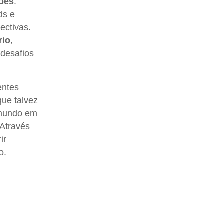
ões
.
ds e
ectivas.
rio
,
 desafios
entes
que talvez
 mundo em
 Através
ir
o.