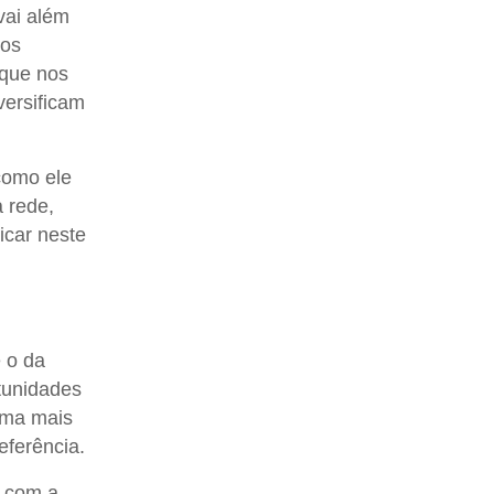
vai além
mos
 que nos
versificam
como ele
a rede,
icar neste
é o da
tunidades
rma mais
eferência.
a com a