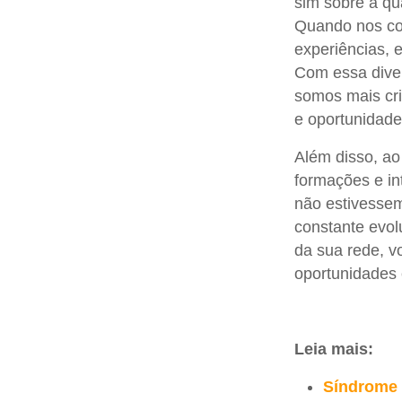
sim sobre a qu
Quando nos co
experiências, 
Com essa dive
somos mais cri
e oportunidade
Além disso, a
formações e in
não estivesse
constante evol
da sua rede, v
oportunidades
Leia mais:
Síndrome 