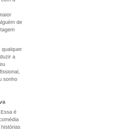
maior
 alguém de
ntagem
m qualquer
duzir a
seu
issional,
eu sonho
va
 Essa é
e comédia
histórias