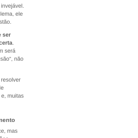
invejável.
lema, ele
stão.
 ser
certa
.
m será
ssão”, não
resolver
de
 e, muitas
imento
ce, mas