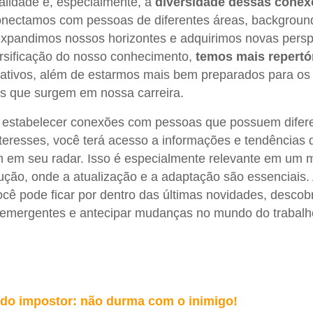
alidade e, especialmente, a
diversidade dessas conex
nectamos com pessoas de diferentes áreas, backgroun
expandimos nossos horizontes e adquirimos novas persp
rsificação do nosso conhecimento,
temos mais repertó
ativos, além de estarmos mais bem preparados para os
s que surgem em nossa carreira.
o estabelecer conexões com pessoas que possuem difer
teresses, você terá acesso a informações e tendências 
m em seu radar. Isso é especialmente relevante em um
ução, onde a atualização e a adaptação são essenciais.
ocê pode ficar por dentro das últimas novidades, descobr
 emergentes e antecipar mudanças no mundo do trabalh
do impostor: não durma com o inimigo!