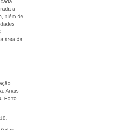
 cada
urada a
m, além de
lidades
s
 a área da
cação
a. Anais
. Porto
18.