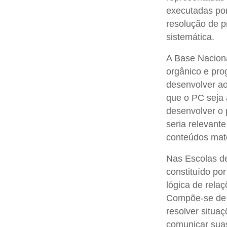
executadas por
resolução de p
sistemática.
A Base Naciona
orgânico e pro
desenvolver a
que o PC seja
desenvolver o 
seria relevant
conteúdos mat
Nas Escolas de
constituído po
lógica de rela
Compõe-se de i
resolver situa
comunicar suas