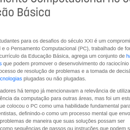
ão Básica
tudantes para os desafios do século XXI é um comprom
l e o Pensamento Computacional (PC), trabalhado de f
 currículo da Educação Básica, agrega um conjunto de
h
s
que podem promover o desenvolvimento do raciocínio 
processo de resolução de problemas e a tomada de decis
ecnologias
plugadas ou não plugadas.
adores há tempo já mencionavam a relevância de utiliza
iência da computação para outras áreas, mas foi um est
que colocou o PC como uma habilidade fundamental para
entistas, definindo-o como um processo mental que envo
 problemas de maneira que suas soluções possam ser
 como sequências de passos ou instruções que podem s