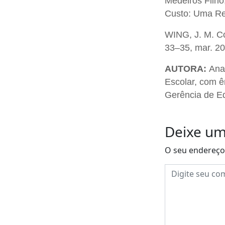
Medeiros Filho
Custo: Uma Rea
WING, J. M. Co
33–35, mar. 20
AUTORA:
Ana
Escolar, com ê
Gerência de E
Deixe um
O seu endereço 