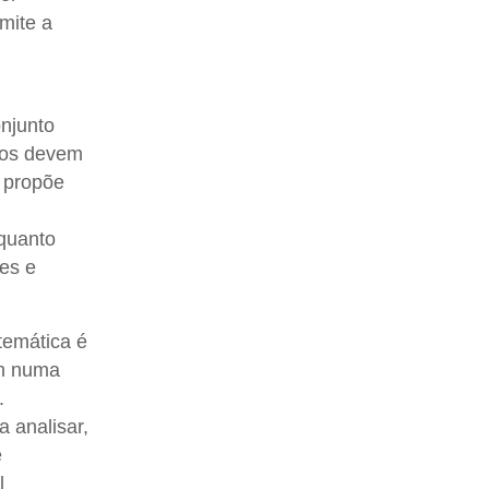
mite a
onjunto
nos devem
 propõe
 quanto
des e
temática é
am numa
.
 analisar,
e
l