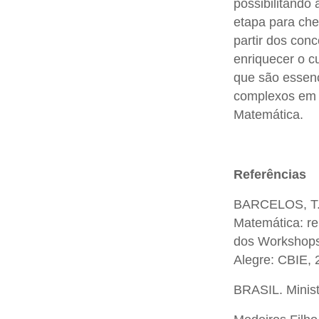
possibilitando
etapa para che
partir dos con
enriquecer o c
que são essenc
complexos em d
Matemática.
Referências
BARCELOS, T. 
Matemática: re
dos Workshops 
Alegre: CBIE, 
BRASIL. Minis