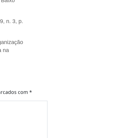
 Baixo
, n. 3, p.
ganização
a na
arcados com
*