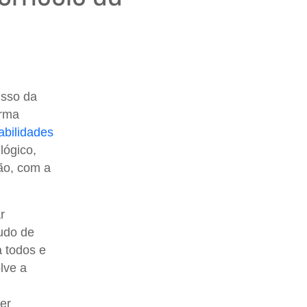
isso da
orma
abilidades
lógico,
ão, com a
r
udo de
 todos e
lve a
er