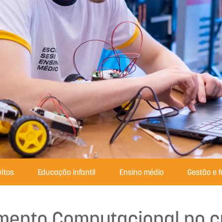
ltos
Educação infantil
Ensino médio
Gestão e 
ento Computacional no cu