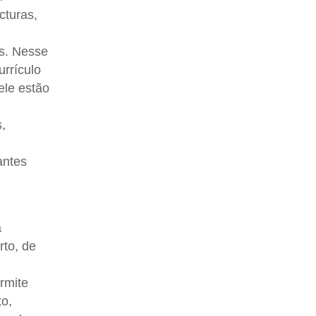
cturas,
es. Nesse
urrículo
ele estão
,
antes
a
rto, de
rmite
to,