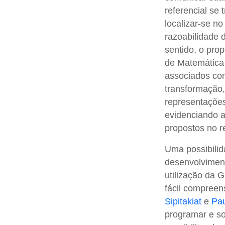
referencial se 
localizar-se n
razoabilidade 
sentido, o pro
de Matemática 
associados con
transformação,
representações
evidenciando a
propostos no re
Uma possibilid
desenvolviment
utilização da 
fácil compreen
Sipitakiat
e
Pau
programar e so