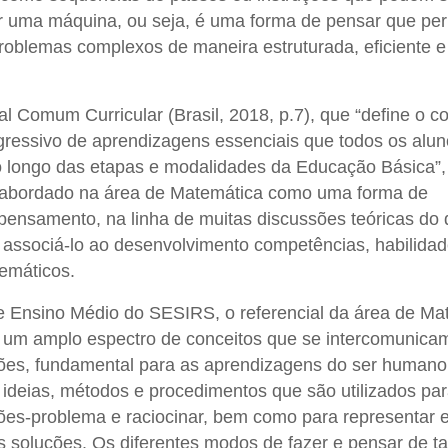
 uma máquina, ou seja, é uma forma de pensar que per
roblemas complexos de maneira estruturada, eficiente e
l Comum Curricular (Brasil, 2018, p.7), que “define o c
gressivo de aprendizagens essenciais que todos os alu
o longo das etapas e modalidades da Educação Básica”,
 abordado na área de Matemática como uma forma de
pensamento, na linha de muitas discussões teóricas do
e associá-lo ao desenvolvimento competências, habilida
emáticos.
 Ensino Médio do SESIRS, o referencial da área de Ma
r um amplo espectro de conceitos que se intercomunic
ções, fundamental para as aprendizagens do ser humano
deias, métodos e procedimentos que são utilizados para
ções-problema e raciocinar, bem como para representar 
 soluções. Os diferentes modos de fazer e pensar de ta