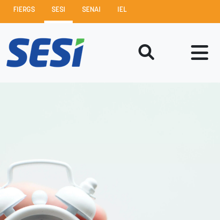
FIERGS
SESI
SENAI
IEL