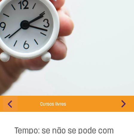
Cursos livres
Educação d
Tempo: se não se pode com