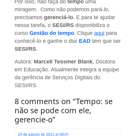
Por isso, não faça do
tempo
uma
miragem. Como não podemos pará-lo,
precisamos
gerenciá-lo
. E para te ajudar
nessa tarefa, o
SESI/RS
disponibiliza o
curso
Gestão do tempo
. Clique
aqui
para
conhecê-lo e ganhe o dia!
EAD
tem que ser
SESI/RS
.
Autora:
Marceli Tessmer Blank
, Doutora
em Educação. Atualmente integra a equipe
da gerência de Serviços Digitais do
SESI/RS.
8 comments on “
Tempo: se
não se pode com ele,
gerencie-o
”
29 de agosto de 2022 at 08:41