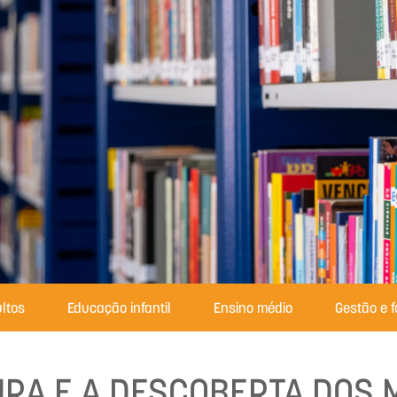
ltos
Educação infantil
Ensino médio
Gestão e 
URA E A DESCOBERTA DOS