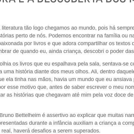
literatura tão logo chegamos ao mundo, pois há sempr
stórias perto de nós. Podemos encontrar na família ou n
ixonada por livros e que adora compartilhar os textos q
mbrar de quando eu, ainda criança, descobri o poder das
lhia os livros que eu espalhava pela sala, sentava-se 
a uma história diante dos meus olhos. Ali, dentro daquel
ue ela tinha nas mãos, havia um mundo que eu ansiava 
por esse motivo que, antes de saber escrever o meu nom
ar as histórias que chegavam até mim pela voz doce d
 Bruno Bettelheim é assertivo ao explicar que muitas nar
resentadas durante a infância auxiliam a criança a co
real, haverá desafios a serem superados.