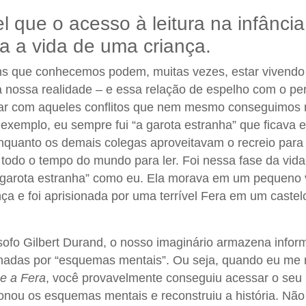
l que o acesso à leitura na infância
a a vida de uma criança.
s que conhecemos podem, muitas vezes, estar vivendo
a nossa realidade – e essa relação de espelho com o p
idar com aqueles conflitos que nem mesmo conseguimos
 exemplo, eu sempre fui “a garota estranha” que ficava 
enquanto os demais colegas aproveitavam o recreio para 
 todo o tempo do mundo para ler. Foi nessa fase da vid
“garota estranha” como eu. Ela morava em um pequeno v
nça e foi aprisionada por uma terrível Fera em um castel
sofo Gilbert Durand, o nosso imaginário armazena infor
nadas por “esquemas mentais”. Ou seja, quando eu me r
 e a Fera
, você provavelmente conseguiu acessar o seu
ionou os esquemas mentais e reconstruiu a história. Não 