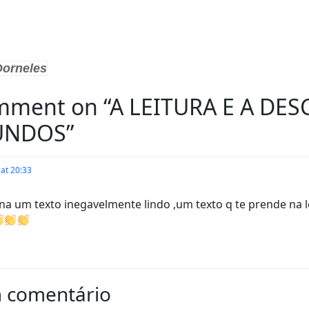
Dorneles
mment on “A LEITURA E A DE
UNDOS”
 at 20:33
na um texto inegavelmente lindo ,um texto q te prende na 
 comentário