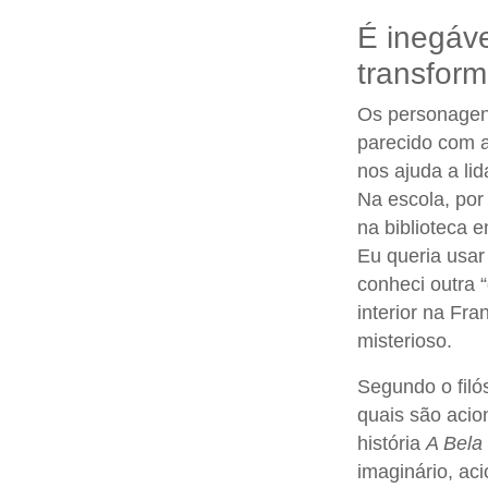
É inegáve
transform
Os personagen
parecido com 
nos ajuda a l
Na escola, por
na biblioteca 
Eu queria usar
conheci outra 
interior na Fra
misterioso.
Segundo o filó
quais são acio
história
A Bela
imaginário, ac