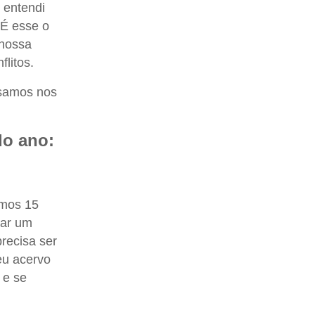
 entendi
 É esse o
 nossa
litos.
isamos nos
do ano:
rmos 15
var um
recisa ser
eu acervo
 e se