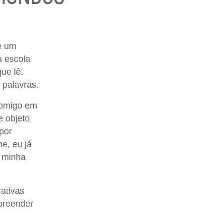
e um
a escola
ue lê.
 palavras.
comigo em
e objeto
por
e, eu já
e minha
rativas
mpreender