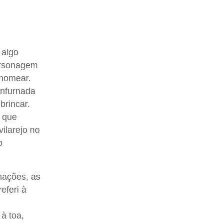
 algo
ersonagem
 nomear.
enfurnada
brincar.
a que
ilarejo no
o
mações, as
eferi à
à toa,