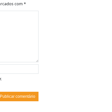
arcados com
*
.