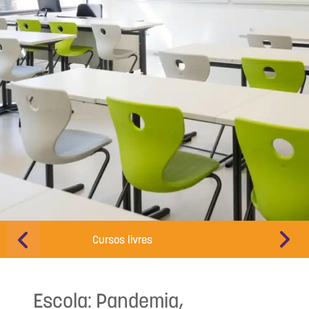
Cursos livres
Educação d
Escola: Pandemia,