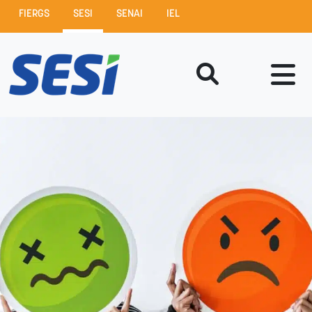
FIERGS
SESI
SENAI
IEL