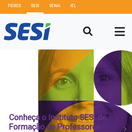
FIERGS
SESI
SENAI
IEL
Conheça o Instituto SESI de
Formação de Professores