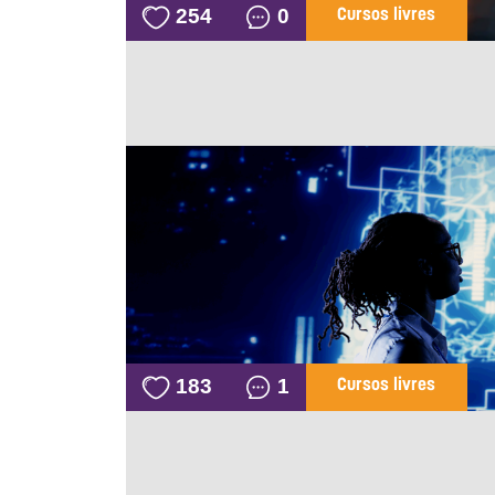
254
0
Cursos livres
183
1
Cursos livres