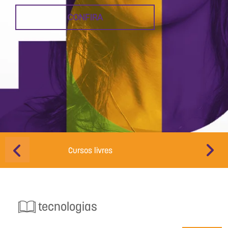
CONFIRA
Cursos livres
Educação d
tecnologias