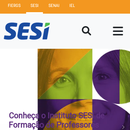
FIERGS
SESI
SENAI
IEL
Conheça o Instituto SESI de
Formação de Professores