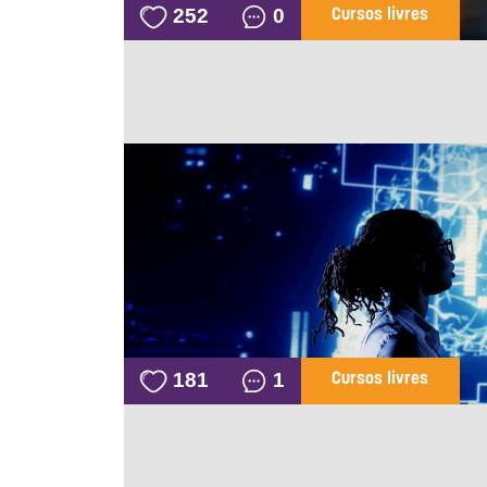
252
0
Cursos livres
181
1
Cursos livres