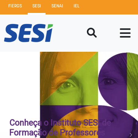
FIERGS
SESI
SENAI
IEL
Conheça o Instituto SESI de
Formação de Professores