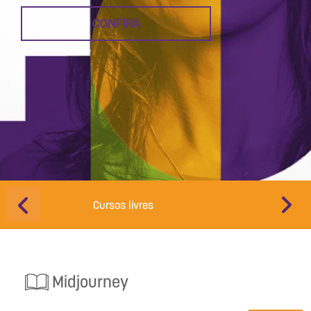
CONFIRA
Cursos livres
Educação d
Midjourney