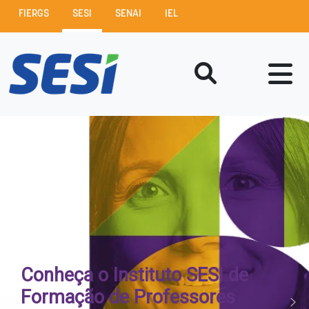
FIERGS
SESI
SENAI
IEL
Conheça o Instituto SESI de
Formação de Professores