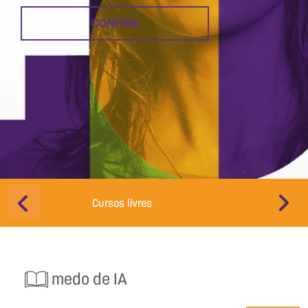
CONFIRA
Cursos livres
Educação d
medo de IA