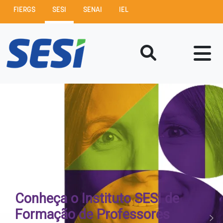
FIERGS
SESI
SENAI
IEL
Conheça o Instituto SESI de
Formação de Professores