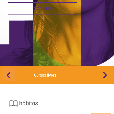
CONFIRA
Cursos livres
Educação d
hábitos.