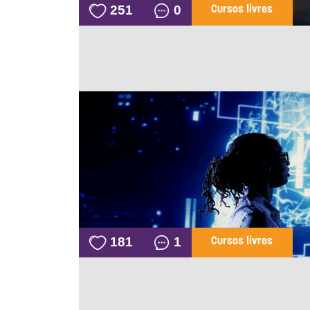
251
0
Cursos livres
181
1
Cursos livres