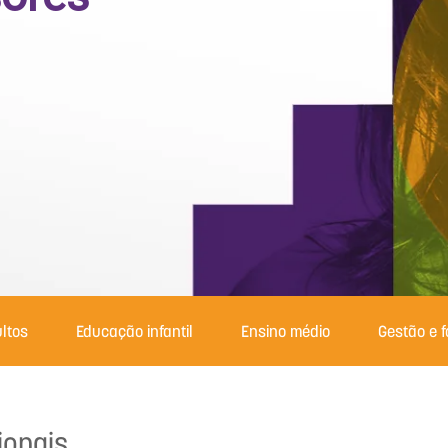
ltos
Educação infantil
Ensino médio
Gestão e 
ionais