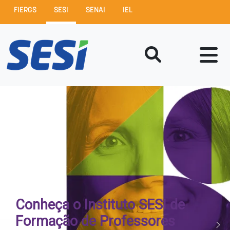
FIERGS
SESI
SENAI
IEL
Conheça o Instituto SESI de
Formação de Professores