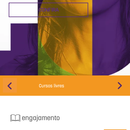
CONFIRA
Cursos livres
Educação d
engajamento