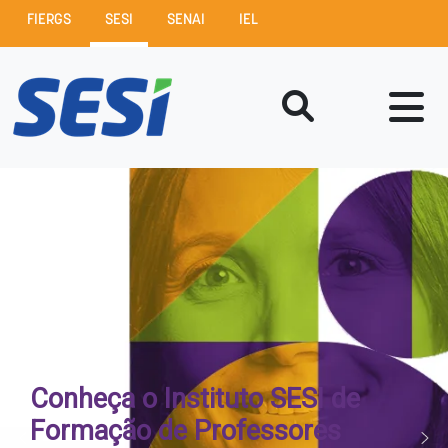
FIERGS
SESI
SENAI
IEL
Conheça o Instituto SESI de
Formação de Professores