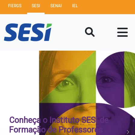
FIERGS
SESI
SENAI
IEL
Conheça o Instituto SESI de
Formação de Professores