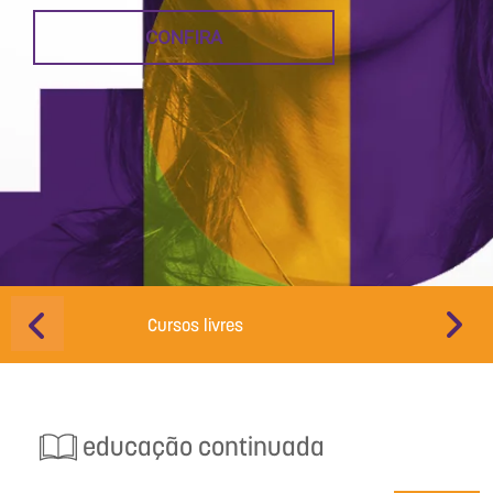
CONFIRA
Cursos livres
Educação d
educação continuada