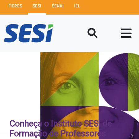
FIERGS
SESI
SENAI
IEL
Conheça o Instituto SESI de
Formação de Professores