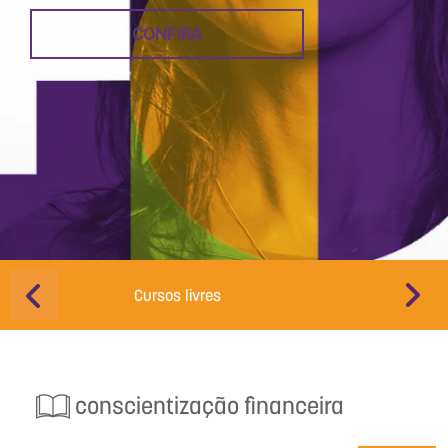
CONFIRA
Cursos livres
Educação d
conscientização financeira