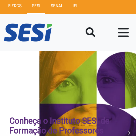
FIERGS
SESI
SENAI
IEL
Conheça o Instituto SESI de
Formação de Professores